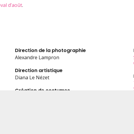
val d’août
.
Direction de la photographie
Alexandre Lampron
Direction artistique
Diana Le Nézet
Création de costumes
Zoe Roux
Maquillage | Coiffure
Jeanne Lafond, Farid Brik
Son