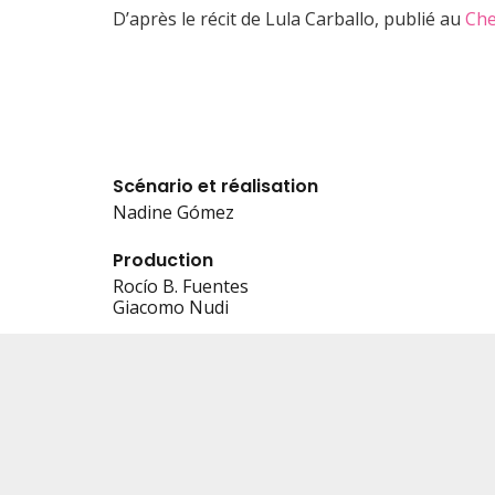
D’après le récit de Lula Carballo, publié au
Che
Scénario et réalisation
Nadine Gómez
Production
Rocío B. Fuentes
Giacomo Nudi
Conseillers en scénarisation et réalisation
Juan Andrés Arango, Pascal Plante
Direction de casting
Tania Arana