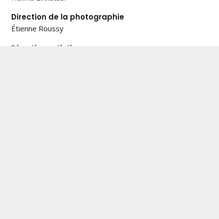
Direction de la photographie
Étienne Roussy
Direction artistique
Diana Le Nézet
Direction de casting
Tania Arana
Créatrice de costumes
Zoe Roux
Cheffe maquillage
Chanty Tremblay
Chef coiffure
Jonas Gilbert
Montage
Lenia Delgado